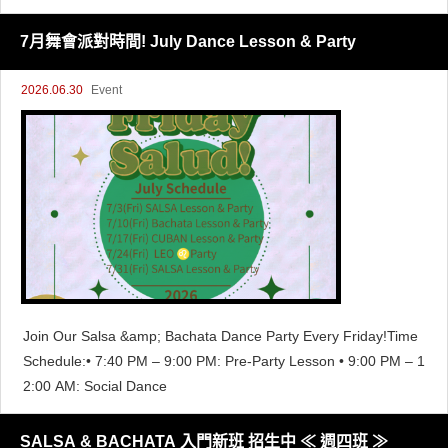
7月舞會派對時間! July Dance Lesson & Party
2026.06.30
Event
Join Our Salsa &amp; Bachata Dance Party Every Friday!Time
Schedule:• 7:40 PM – 9:00 PM: Pre-Party Lesson • 9:00 PM – 1
2:00 AM: Social Dance
SALSA & BACHATA 入門新班 招生中 ≪ 週四班 ≫