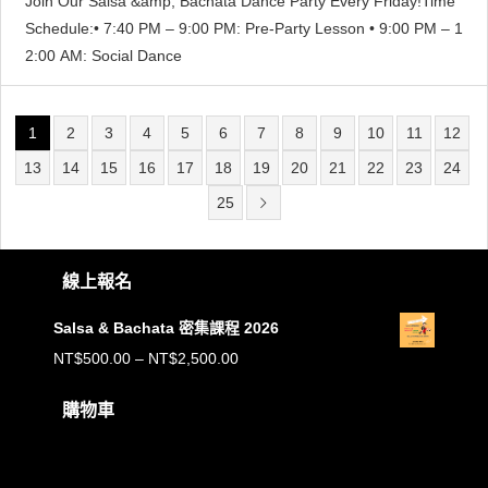
Join Our Salsa &amp; Bachata Dance Party Every Friday!Time
Schedule:• 7:40 PM – 9:00 PM: Pre-Party Lesson • 9:00 PM – 1
2:00 AM: Social Dance
1
2
3
4
5
6
7
8
9
10
11
12
13
14
15
16
17
18
19
20
21
22
23
24
25
線上報名
Salsa & Bachata 密集課程 2026
價
NT$
500.00
–
NT$
2,500.00
格
購物車
範
購物車內沒有任何商品。
圍：
NT$500.00