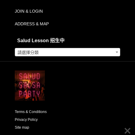
到
JOIN & LOGIN
NT$2,500.00
ADDRESS & MAP
Salud Lesson 招生中
請選擇分類
Terms & Conditions
Privacy Policy
Site map