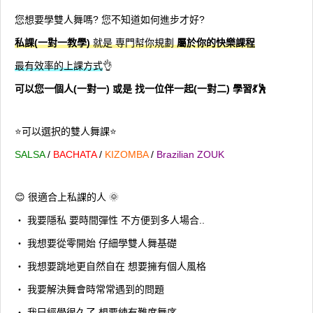
您想要學雙人舞嗎? 您不知道如何進步才好?
私課(一對一教學)
就是 専門幇你規劃
屬於你的快樂課程
最有效率的上課方式
👌
可以您一個人(一對一) 或是 找一位伴一起(一對二) 學習💃🕺
⭐️可以選択的雙人舞課⭐️
SALSA
/
BACHATA
/
KIZOMBA
/
Brazilian ZOUK
😊 很適合上私課的人 🌞
・ 我要隱私 要時間彈性 不方便到多人場合..
・ 我想要從零開始 仔細學雙人舞基礎
・ 我想要跳地更自然自在 想要擁有個人風格
・ 我要解決舞會時常常遇到的問題
・ 我巳經學很久了 想要練有難度舞序