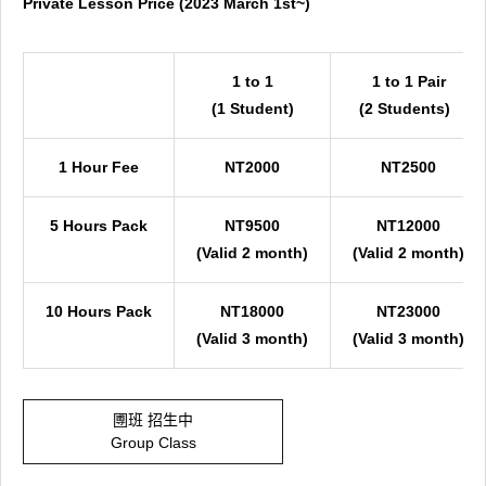
Private Lesson Price (2023 March 1st~)
1 to 1
1 to 1 Pair
(1 Student)
(2 Students)
1 Hour Fee
NT2000
NT2500
5 Hours Pack
NT9500
NT12000
(Valid 2 month)
(Valid 2 month)
10 Hours Pack
NT18000
NT23000
(Valid 3 month)
(Valid 3 month)
圑班 招生中
Group Class