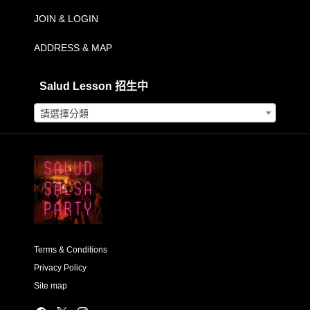
到
JOIN & LOGIN
NT$2,500.00
ADDRESS & MAP
Salud Lesson 招生中
請選擇分類
Terms & Conditions
Privacy Policy
Site map