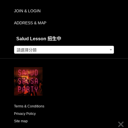
到
JOIN & LOGIN
NT$2,500.00
ADDRESS & MAP
Salud Lesson 招生中
請選擇分類
Terms & Conditions
Privacy Policy
Site map