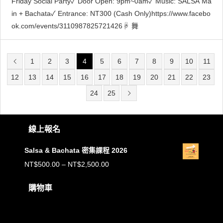
Friday Social Party✓ Door Open: 9pm~0am✓ Music: SALSA Ma
in + Bachata✓ Entrance: NT300 (Cash Only)https://www.facebo
ok.com/events/3110987825721426☟ 舞
1
2
3
4
5
6
7
8
9
10
11
12
13
14
15
16
17
18
19
20
21
22
23
24
25
線上報名
Salsa & Bachata 密集課程 2026
價
NT$
500.00
–
NT$
2,500.00
格
購物車
範
購物車內沒有任何商品。
圍：
NT$500.00