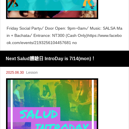
Friday Social Party✓ Door Open: 9pm~0am✓ Music: SALSA Ma
in + Bachata✓ Entrance: NT300 (Cash Only)https://www.facebo
ok.com/events/2193256104457681 no
Next Salud體驗日 IntroDay is 7/14(mon)！
2025.06.30
Lesson