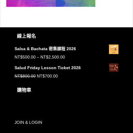
線上報名
Salsa & Bachata 密集課程 2026
價
NT$
500.00
–
NT$
2,500.00
格
Salud Friday Lesson Ticket 2026
範
原
目
NT$
800.00
NT$
700.00
圍：
始
前
購物車
NT$500.00
價
價
到
購物車內沒有任何商品。
格：
格：
NT$2,500.00
NT$800.00。
NT$700.00。
JOIN & LOGIN