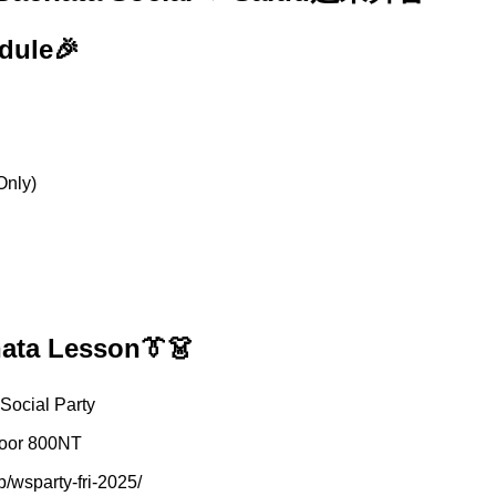
dule🎉
nly)
hata Lesson👔👗
Social Party
Door 800NT
p/wsparty-fri-2025/