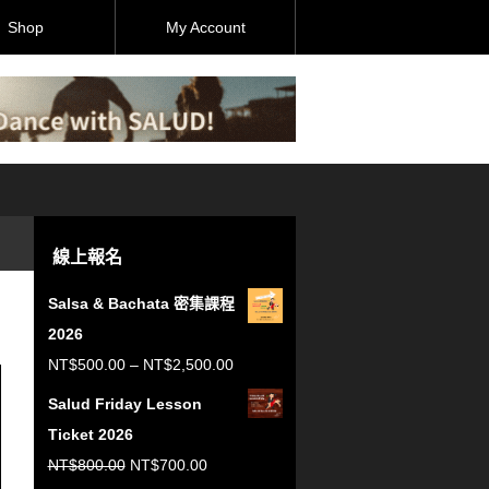
Shop
My Account
線上報名
Salsa & Bachata 密集課程
2026
價
NT$
500.00
–
NT$
2,500.00
格
Salud Friday Lesson
範
Ticket 2026
圍：
原
目
NT$
800.00
NT$
700.00
NT$500.00