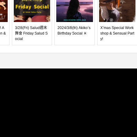
 A
3/28(Fri) Salud週末
2024/3/8(fri) Akiko’s
X’mas Special Work
on &
舞會 Friday Salud S
Birthday Social ♓
shop & Sensual Part
ocial
y!