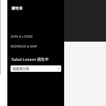
始
前
到
價
價
購物車
NT$2,500.00
格：
格：
購物車內沒有任何商品。
NT$800.00。
NT$700.00。
JOIN & LOGIN
ADDRESS & MAP
Salud Lesson 招生中
請選擇分類