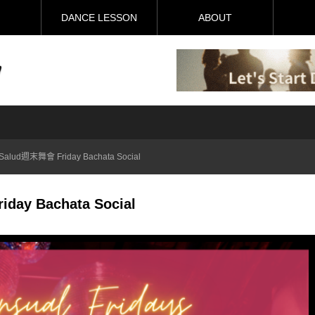
DANCE LESSON
ABOUT
) Salud週末舞會 Friday Bachata Social
iday Bachata Social