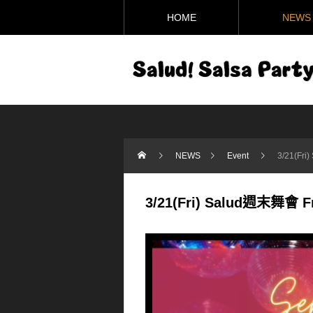
HOME
NEWS
NEWS
Event
3/21(Fri
3/21(Fri) Salud週末舞會 Fr