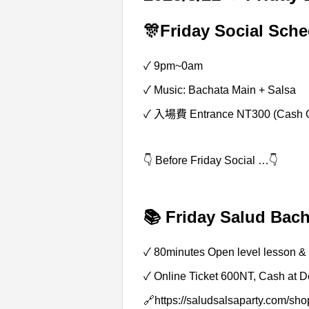
🎊Friday Social Sche
✓ 9pm~0am
✓ Music: Bachata Main + Salsa
✓ 入場費 Entrance NT300 (Cash O
👇 Before Friday Social …👇
📚 Friday Salud Bac
✓ 80minutes Open level lesson & 
✓ Online Ticket 600NT, Cash at 
🔗
https://saludsalsaparty.com/sho