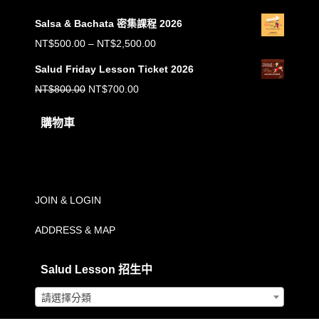
Salsa & Bachata 密集課程 2026
價
NT$
500.00
–
NT$
2,500.00
格
Salud Friday Lesson Ticket 2026
範
原
目
NT$
800.00
NT$
700.00
圍：
始
前
購物車
NT$500.00
價
價
到
購物車內沒有任何商品。
格：
格：
NT$2,500.00
NT$800.00。
NT$700.00。
JOIN & LOGIN
ADDRESS & MAP
Salud Lesson 招生中
請選擇分類