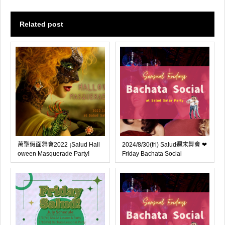
Related post
萬聖假面舞會2022 ¡Salud Hall
2024/8/30(fri) Salud週末舞會 ❤
oween Masquerade Party!
Friday Bachata Social