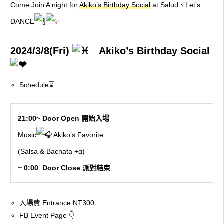
Come Join A night for
Akiko’s Birthday Social
at Salud、Let’s
DANCE
2024/3/8(Fri)
Akiko’s Birthday Social
Schedule⌛
21:00~ Door Open 開始入場
Music
Akiko’s Favorite
(Salsa & Bachata +α)
~ 0:00 Door Close 派對結束
入場費 Entrance NT300
FB Event Page 👇