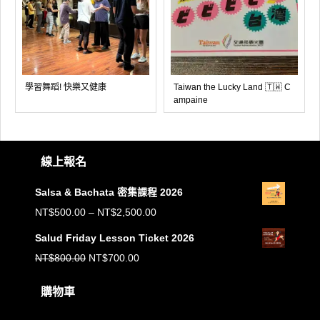
學習舞蹈! 快樂又健康
Taiwan the Lucky Land 🇹🇼 C
ampaine
線上報名
Salsa & Bachata 密集課程 2026
價
NT$
500.00
–
NT$
2,500.00
格
Salud Friday Lesson Ticket 2026
範
原
目
NT$
800.00
NT$
700.00
圍：
始
前
購物車
NT$500.00
價
價
到
購物車內沒有任何商品。
格：
格：