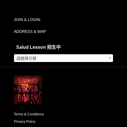
NT$2,500.00
NT$800.00。
NT$700.00。
JOIN & LOGIN
ADDRESS & MAP
Salud Lesson 招生中
請選擇分類
Terms & Conditions
Privacy Policy